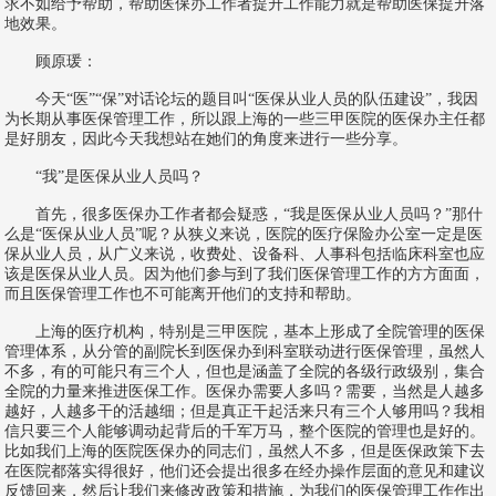
求不如给予帮助，帮助医保办工作者提升工作能力就是帮助医保提升落
地效果。
顾原瑗：
今天“医”“保”对话论坛的题目叫“医保从业人员的队伍建设”，我因
为长期从事医保管理工作，所以跟上海的一些三甲医院的医保办主任都
是好朋友，因此今天我想站在她们的角度来进行一些分享。
“我”是医保从业人员吗？
首先，很多医保办工作者都会疑惑，“我是医保从业人员吗？”那什
么是“医保从业人员”呢？从狭义来说，医院的医疗保险办公室一定是医
保从业人员，从广义来说，收费处、设备科、人事科包括临床科室也应
该是医保从业人员。因为他们参与到了我们医保管理工作的方方面面，
而且医保管理工作也不可能离开他们的支持和帮助。
上海的医疗机构，特别是三甲医院，基本上形成了全院管理的医保
管理体系，从分管的副院长到医保办到科室联动进行医保管理，虽然人
不多，有的可能只有三个人，但也是涵盖了全院的各级行政级别，集合
全院的力量来推进医保工作。医保办需要人多吗？需要，当然是人越多
越好，人越多干的活越细；但是真正干起活来只有三个人够用吗？我相
信只要三个人能够调动起背后的千军万马，整个医院的管理也是好的。
比如我们上海的医院医保办的同志们，虽然人不多，但是医保政策下去
在医院都落实得很好，他们还会提出很多在经办操作层面的意见和建议
反馈回来，然后让我们来修改政策和措施，为我们的医保管理工作作出