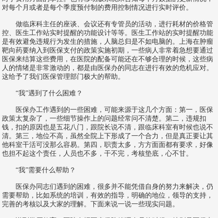
对每个月或者是每个季度预付制的费用控制情况进行实时评价。
做临床科主任的座谈、会议还有专管员的活动，进行耗材的价格管
控、医生工作站实时提醒的功能设计等等。医生工作站的实时提醒功能
是有效避免违规行为发生的措施，人脑总归是不如电脑的。上海在肿瘤
靶向药要纳入到医保支付的政策实施初期，一些病人非常着急想要通过
医保来结算这些费用，在医院的配备可能还在不够合理的时候，这些病
人的情绪是非常激动的，都是由医保办的同志在进行有效的危机应对。
这给予了我们医保管理部门极大的帮助。
“我”遇到了什么困难？
医保办工作遇到的一些困难，可能来源于这几个方面：第一，医保
政策太复杂了，一些细节操作上的问题经常问不清楚。第二，违规扣
钱，扣的原因也是五花八门，跟院长说不清，跟临床科室有时候也说不
清。第三，地位不高，虽然全院上下形成了一个合力，但是真正要让其
他科室干活可没那么容易。第四，职责太多，方方面面都有要求，好像
也担不起这个责任，人员也不多，干不完，考核垫底，心不甘。
“我”需要什么帮助？
医保办同志们遇到的困难，很多并不能凭借自身的努力来解决，仍
需要帮助，比如系统的培训，有效的指导，明确的地位，领导的支持，
完善的考核以及大家的理解。下面来说一说一些现实问题。