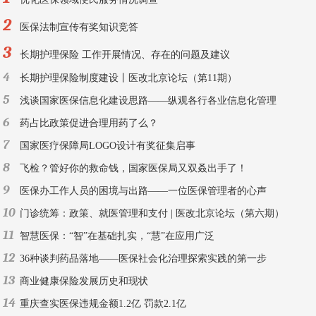
2
医保法制宣传有奖知识竞答
3
长期护理保险 工作开展情况、存在的问题及建议
4
长期护理保险制度建设丨医改北京论坛（第11期）
5
浅谈国家医保信息化建设思路——纵观各行各业信息化管理
6
药占比政策促进合理用药了么？
7
国家医疗保障局LOGO设计有奖征集启事
8
飞检？管好你的救命钱，国家医保局又双叒出手了！
9
医保办工作人员的困境与出路——一位医保管理者的心声
10
门诊统筹：政策、就医管理和支付 | 医改北京论坛（第六期）
11
智慧医保：“智”在基础扎实，“慧”在应用广泛
12
36种谈判药品落地——医保社会化治理探索实践的第一步
13
商业健康保险发展历史和现状
14
重庆查实医保违规金额1.2亿 罚款2.1亿