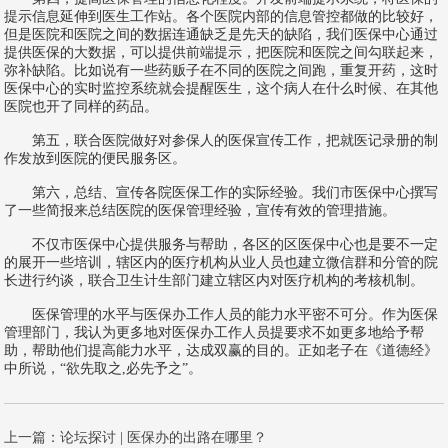
提示信息延伸到医生工作站。各个医院内部的信息管控都做的比较好，
但是医院和医院之间的数据连通缺乏是先天的缺陷，我们医保中心通过
提供医保的大数据，可以提供前端提示，把医院和医院之间勾联起来，
弥补缺陷。比如说有一些药贩子在不同的医院之间跑，重复开药，这时
医保中心的实时监控系统就会提醒医生，这个病人在什么时候、在其他
医院也开了同样的药品。
第五，联合医院做好对参保人的医保宣传工作，把就医记录册的制
作发放到医院的便民服务区。
第六，总结、宣传各院医保工作的实际经验。我们市医保中心撰写
了一些简报来总结医院的医保管理经验，宣传有效的管理措施。
不仅市医保中心提供服务与帮助，各区的区医保中心也是要不一定
的展开一些培训，辖区内的医疗机构从业人员也建立微信群和分管的院
长进行约谈，联合卫生计生部门建立辖区内对医疗机构的考核机制。
医保管理的水平与医保办工作人员的能力水平密不可分。作为医保
管理部门，我认为更多地对医保办工作人员提要求不如更多地给予帮
助，帮助他们提高能力水平，达成双赢的目的。正如老子在《道德经》
中所说，“欲先取之,必先予之”。
上一篇：
论坛探讨 | 医保办的出路在哪里？