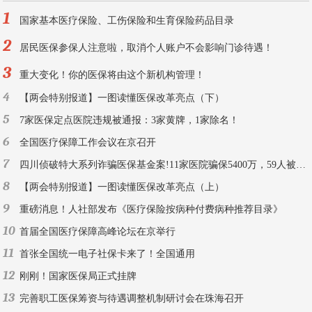
1
国家基本医疗保险、工伤保险和生育保险药品目录
2
居民医保参保人注意啦，取消个人账户不会影响门诊待遇！
3
重大变化！你的医保将由这个新机构管理！
4
【两会特别报道】一图读懂医保改革亮点（下）
5
7家医保定点医院违规被通报：3家黄牌，1家除名！
6
全国医疗保障工作会议在京召开
7
四川侦破特大系列诈骗医保基金案!11家医院骗保5400万，59人被刑拘！
8
【两会特别报道】一图读懂医保改革亮点（上）
9
重磅消息！人社部发布《医疗保险按病种付费病种推荐目录》
10
首届全国医疗保障高峰论坛在京举行
11
首张全国统一电子社保卡来了！全国通用
12
刚刚！国家医保局正式挂牌
13
完善职工医保筹资与待遇调整机制研讨会在珠海召开