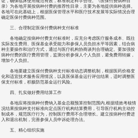
证，确保临床使用规范有效，标准制定科学合理。《医保付费病种目
录》为各地开展按病种付费的推荐性目录，主要为各地提供病种选择。
各地可在此基础上，根据医保管理水平和医疗技术发展等实际情况合理
确定医保付费病种范围。
三、合理制定医保付费病种支付标准
各地确定按病种付费支付标准时，应充分考虑医疗服务成本、既往
实际发生费用、医保基金承受能力和参保人员负担水平等因素，结合病
种主要操作和治疗方式，通过与医疗机构协商谈判合理确定。要加强按
病种付费的医疗费用管理，监测分析参保人个人负担，避免费用转嫁，
增加个人负担。
各地要建立医保付费病种支付标准动态调整机制，根据医药价格变
化和适宜技术服务应用情况，以及医保基金运行评估结果，适时调整医
保支付标准，积极防范基金运行风险。
四、扎实做好费用结算工作
各地应将按病种付费纳入基金总额预算控制范围内,根据绩效考核情
况结果按病种支付标准向定点医疗机构结算费用，引导医疗机构主动控
制成本，规范医疗行为，控制医疗费用不合理增长。建立按病种付费进
入和退出机制，完善参保人员申诉处理办法。
五、精心组织实施