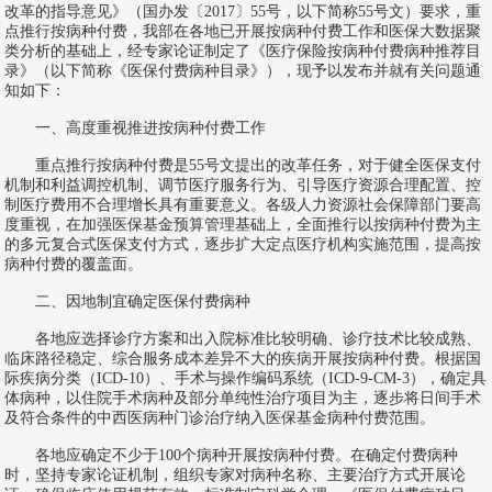
改革的指导意见》（国办发〔2017〕55号，以下简称55号文）要求，重
点推行按病种付费，我部在各地已开展按病种付费工作和医保大数据聚
类分析的基础上，经专家论证制定了《医疗保险按病种付费病种推荐目
录》（以下简称《医保付费病种目录》），现予以发布并就有关问题通
知如下：
一、高度重视推进按病种付费工作
重点推行按病种付费是55号文提出的改革任务，对于健全医保支付
机制和利益调控机制、调节医疗服务行为、引导医疗资源合理配置、控
制医疗费用不合理增长具有重要意义。各级人力资源社会保障部门要高
度重视，在加强医保基金预算管理基础上，全面推行以按病种付费为主
的多元复合式医保支付方式，逐步扩大定点医疗机构实施范围，提高按
病种付费的覆盖面。
二、因地制宜确定医保付费病种
各地应选择诊疗方案和出入院标准比较明确、诊疗技术比较成熟、
临床路径稳定、综合服务成本差异不大的疾病开展按病种付费。根据国
际疾病分类（ICD-10）、手术与操作编码系统（ICD-9-CM-3），确定具
体病种，以住院手术病种及部分单纯性治疗项目为主，逐步将日间手术
及符合条件的中西医病种门诊治疗纳入医保基金病种付费范围。
各地应确定不少于100个病种开展按病种付费。在确定付费病种
时，坚持专家论证机制，组织专家对病种名称、主要治疗方式开展论