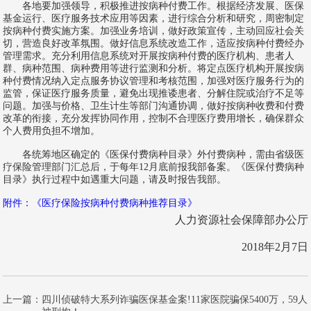
各地要加强领导，积极推进按病种付费工作。根据经济发展、医保
基金运行、医疗服务技术应用等因素，进行综合分析和研究，周密制定
按病种付费实施方案。加强业务培训，做好政策宣传，主动回应社会关
切，营造良好改革氛围。做好信息系统改造工作，适应按病种付费经办
管理需求。充分利用信息系统对开展按病种付费的医疗机构、患者人
群、病种范围、病种费用等进行监测和分析。将定点医疗机构开展按病
种付费情况纳入定点服务协议管理和考核范围，加强对医疗服务行为的
监管，保证医疗服务质量，避免出现推诿患者、分解住院或治疗不足等
问题。加强与价格、卫生计生等部门沟通协调，做好按病种收费和付费
改革的衔接，充分发挥协同作用，控制不合理医疗费用增长，确保群众
个人费用负担不增加。
各统筹地区确定的《医保付费病种目录》外付费病种，需由省级医
疗保险管理部门汇总后，于每年12月底前报我部备案。《医保付费病种
目录》执行过程中如遇重大问题，请及时报告我部。
附件：《医疗保险按病种付费病种推荐目录》
人力资源社会保障部办公厅
2018年2月7日
上一篇：
四川侦破特大系列诈骗医保基金案!11家医院骗保5400万，59人