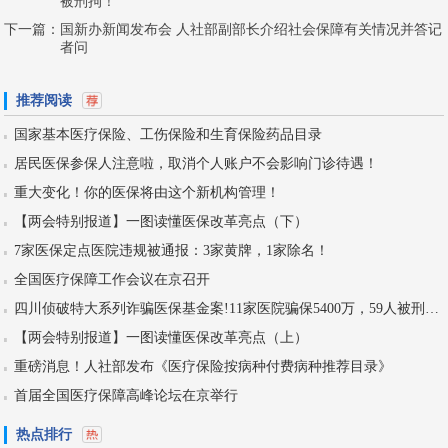
被刑拘！
下一篇：
国新办新闻发布会 人社部副部长介绍社会保障有关情况并答记
者问
推荐阅读
国家基本医疗保险、工伤保险和生育保险药品目录
居民医保参保人注意啦，取消个人账户不会影响门诊待遇！
重大变化！你的医保将由这个新机构管理！
【两会特别报道】一图读懂医保改革亮点（下）
7家医保定点医院违规被通报：3家黄牌，1家除名！
全国医疗保障工作会议在京召开
四川侦破特大系列诈骗医保基金案!11家医院骗保5400万，59人被刑拘！
【两会特别报道】一图读懂医保改革亮点（上）
重磅消息！人社部发布《医疗保险按病种付费病种推荐目录》
首届全国医疗保障高峰论坛在京举行
热点排行