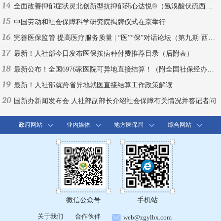
14
全面改善抑郁症状灵北创新型抗抑郁药心达悦®（氢溴酸伏硫西汀片）中国上市
15
中国劳动和社会保障科学研究院揭牌仪式在京举行
16
完善医保监管 提高医疗服务质量 | “医”“保”对话论坛（第九期·西安）
17
最新！人社部今日发布医保按病种付费推荐目录（后附表）
18
最新公布！全国6976家医院可异地直接结算！（附全国社保经办机构联系方式）
19
最新！人社部就跨省异地就医直接结算工作政策解读
20
国新办新闻发布会 人社部副部长介绍社会保障有关情况并答记者问
政府网站
业内媒体
地方医保局
综合网站
微信公众号
手机站
关于我们
合作伙伴
web@zgylbx.com