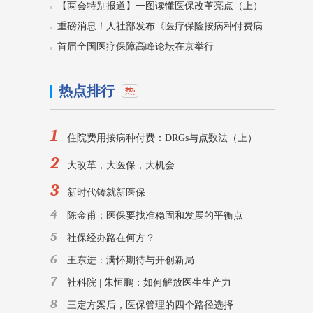
【两会特别报道】一图读懂医保改革亮点（上）
重磅消息！人社部发布《医疗保险按病种付费病种推荐目录》
首届全国医疗保障高峰论坛在京举行
热点排行
1
住院费用按病种付费：DRGs与点数法（上）
2
大改革，大医保，大机会
3
新时代铸就新医保
4
陈金甫：医保要找准稳固和发展的平衡点
5
社保经办路在何方？
6
王东进：满怀期待与开创新局
7
社科院 | 朱恒鹏：如何解放医生生产力
8
三定方案后，医保管理的四个路径选择