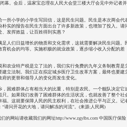
利闭幕。会后，温家宝总理在人民大会堂三楼大厅会见中外记者
一所小学的小学生写回信，这是民生问题。民生是本次两会代
份朴实的报告在民生方面出台了许多新政策，也增加了投入。请
处、发挥效益，让百姓得到实惠？
足人们日益增长的物质和文化需求，这就需要解决民生问题。
教育机会的均等。实施积极的就业政策，逐步缩小收入分配的差
税和农业特产税是立了法的，我们实行免费的九年义务制教育是
要建立法制。我们正在拟定城乡医疗卫生改革方案，最终也要建
政府的更替和领导人的变化而发生变化。
乡，困难群体占有相当大的比重，特别是农民。一个舰队决定它
船只。如果我们改善了困难群体的生活状况，也就改善了整个社
幸福。这就要保障人民的民主权利，在社会推进公平与正义。记
请问开花的大地，请问解冻的河流”。(来源:人民网)
网站请收藏我们的网址http://www.zgylbx.com 中国医疗保险