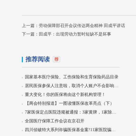
上一篇：
劳动保障部召开会议传达两会精神 田成平讲话
下一篇：
田成平：出现劳动力暂时短缺不是坏事
推荐阅读
国家基本医疗保险、工伤保险和生育保险药品目录
居民医保参保人注意啦，取消个人账户不会影响门诊待遇！
重大变化！你的医保将由这个新机构管理！
【两会特别报道】一图读懂医保改革亮点（下）
7家医保定点医院违规被通报：3家黄牌，1家除名！
全国医疗保障工作会议在京召开
四川侦破特大系列诈骗医保基金案!11家医院骗保5400万，59人被刑拘！