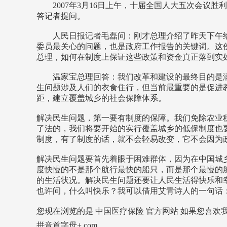
2007年3月16日上午，十届全国人大五次会议胜
答记者提问。
人民日报记者毛磊问：刚才总理介绍了昨天下午给
委员最关心的问题，也是政府工作报告的关键词。这
总理，如何在制度上保证这些政策和资金真正落到实
温家宝总理回答：我们改革和建设的最终目的是满
生问题涉及人们的衣食住行，但当前最重要的是促进
距，建立覆盖城乡的社会保障体系。
解决民生问题，第一要有制度的保障。我们免除农业
了法的，我们将要开始的实行覆盖城乡的低保制度也
制度，有了制度的话，就不会轻易改变，它不会因为
解决民生问题要首先着眼于困难群体，因为在中国城
度快慢的不是那个航行最快的船只，而是那个最慢的
的生活状况。解决民生问题还要让人民生活得快乐和
也许问，什么叫快乐？我可以借用艾青诗人的一句话：“
您现在浏览的是
中国医疗保险
官方网站 如果您喜欢我们的
拼音首字母+.com