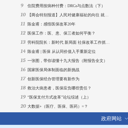
9
住院费用按病种付费：DRGs与点数法（下）
10
【两会特别报道】人民对健康福祉的向往 就是新时代医保改革发展的目标
11
陈金甫：感悟医保改革20年
12
医保工作：医、患、保三者如何平衡？
13
劳科院院长：新时代 新局面 社保改革工作抓重点
14
陈金甫 | 医保 从认同价值入手重新定位
15
一张图，带你读懂十九大报告（附报告全文）
16
国家医保局体制面临的新挑战
17
创新医保经办管理要有新作为
18
救治大病患者，医保应负哪些责任？
19
“医保支付方式改革”论坛综述（上）
20
大数据+（医疗、医保、医药）=？
政府网站