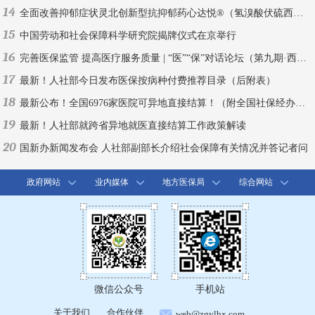
14
全面改善抑郁症状灵北创新型抗抑郁药心达悦®（氢溴酸伏硫西汀片）中国上市
15
中国劳动和社会保障科学研究院揭牌仪式在京举行
16
完善医保监管 提高医疗服务质量 | “医”“保”对话论坛（第九期·西安）
17
最新！人社部今日发布医保按病种付费推荐目录（后附表）
18
最新公布！全国6976家医院可异地直接结算！（附全国社保经办机构联系方式）
19
最新！人社部就跨省异地就医直接结算工作政策解读
20
国新办新闻发布会 人社部副部长介绍社会保障有关情况并答记者问
政府网站
业内媒体
地方医保局
综合网站
微信公众号
手机站
关于我们
合作伙伴
web@zgylbx.com