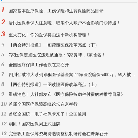
1
国家基本医疗保险、工伤保险和生育保险药品目录
2
居民医保参保人注意啦，取消个人账户不会影响门诊待遇！
3
重大变化！你的医保将由这个新机构管理！
4
【两会特别报道】一图读懂医保改革亮点（下）
5
7家医保定点医院违规被通报：3家黄牌，1家除名！
6
全国医疗保障工作会议在京召开
7
四川侦破特大系列诈骗医保基金案!11家医院骗保5400万，59人被刑拘！
8
【两会特别报道】一图读懂医保改革亮点（上）
9
重磅消息！人社部发布《医疗保险按病种付费病种推荐目录》
10
首届全国医疗保障高峰论坛在京举行
11
首张全国统一电子社保卡来了！全国通用
12
刚刚！国家医保局正式挂牌
13
完善职工医保筹资与待遇调整机制研讨会在珠海召开