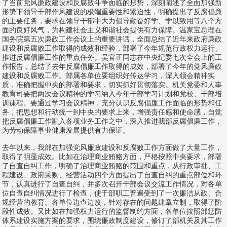
了当前党风廉政建设和反腐败斗争面临的形势，深刻阐述了全面加强新
形势下领导干部作风建设的极端重要性和紧迫性，明确提出了反腐倡廉
的主要任务，要求在领导干部中大力倡导勤奋好学、学以致用等八个方
面的良好风气，为构建社会主义和谐社会提供有力保障。温家宝总理在
国务院第五次廉政工作会议上的重要讲话，全面总结了近年来政府廉政
建设和反腐败工作取得的成效和经验，部署了今年规范行政权力运行、
推进反腐倡廉工作的重点任务。吴官正同志在中央纪委七次全会上的工
作报告，总结了去年反腐倡廉工作取得的成效，部署了今年的党风廉政
建设和反腐败工作。部属各单位要组织好传达学习，深入领会精神实
质，准确把握中央的部署和要求，切实抓好贯彻落实。机关党委和人事
教育司要把两次会议精神的学习纳入今年干部学习计划和党校、干部培
训课程。要通过学习会议精神，充分认识反腐倡廉工作面临的形势和任
务，把思想和行动统一到中央的要求上来，增强责任感和使命感，自觉
把反腐倡廉工作融入各项业务工作之中，深入推进我部反腐倡廉工作，
为劳动保障事业健康发展提供有力保证。
去年以来，我部在加强党风廉政建设和反腐败工作方面做了大量工作，
取得了明显成效。比如在治理商业贿赂方面，严格按照中央要求，部署
了自查自纠工作，明确了治理商业贿赂的范围和重点，从行政审批、工
程建设、政府采购、经营活动四个方面提出了自查自纠的重点部位和环
节，认真进行了自查自纠，并多次召开干部会议交流工作情况，对各单
位自查自纠情况进行了检查，使干部职工普遍受到了一次廉洁从政、合
规经营的教育。各单位边查边改，针对存在的问题建章立制，取得了阶
段性成效。又比如在加强权力运行的监督制约方面，各单位按照部惩防
体系建设实施方案的要求，围绕廉政制度建设，修订了部机关及其工作