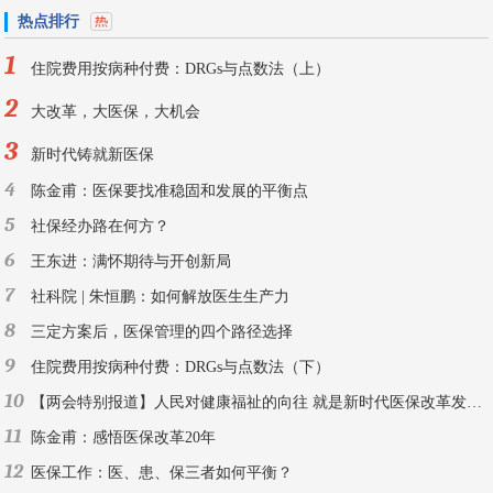
热点排行
1
住院费用按病种付费：DRGs与点数法（上）
2
大改革，大医保，大机会
3
新时代铸就新医保
4
陈金甫：医保要找准稳固和发展的平衡点
5
社保经办路在何方？
6
王东进：满怀期待与开创新局
7
社科院 | 朱恒鹏：如何解放医生生产力
8
三定方案后，医保管理的四个路径选择
9
住院费用按病种付费：DRGs与点数法（下）
10
【两会特别报道】人民对健康福祉的向往 就是新时代医保改革发展的目标
11
陈金甫：感悟医保改革20年
12
医保工作：医、患、保三者如何平衡？