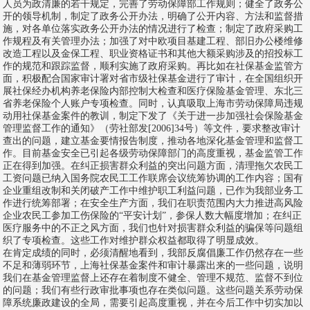
人员为政清廉的若干规定，完善了劳动保障部工作规则；健全了政务公
开的领导机制，制定了政务公开办法，明确了公开内容、方法和监督措
施，对各单位落实政务公开办法的情况进行了检查；制定了政府采购工
作规程及有关管理办法；加强了对中欧项目基建工程、部旧办公楼维修
改造工程以及金保工程、职业资格证书和其他大额采购涉及的招投标工
作的规范和跟踪监督，顺利实施了政府采购。再比如在社保基金监管方
面，积极配合国家审计署对省市级社保基金进行了审计，在全国组织开
展社保经办机构养老保险内部控制大检查和
医疗保险
基金管理、东北三
省养老保险个人账户专项检查。同时，认真吸取上海市劳动保障局违规
动用社保基金案件的教训，制定下发了《关于进一步加强社会保险基金
管理监督工作的通知》（劳社部发[2006]34号）等文件，要求整改审计
查出的问题，建立基金要情报告制度，推动各地深化基金管理和监督工
作。目前基金安全已引起各级劳动保障部门的高度重视，基金监管工作
正在得到加强。在纠正损害群众利益的突出问题方面，清理拖欠农民工
工资问题已纳入国务院农民工工作联席会议统筹协调的工作内容；国有
企业重组改制和关闭破产工作中维护职工利益问题，已作为我部业务工
作进行统筹部署；在安全生产方面，我们在职责范围内大力推进高风险
企业农民工参加工伤保险的“平安计划”，参保人数大幅度增加；在纠正
医疗服务中的不正之风方面，我们也针对损害群众利益的骗保等问题组
织了专项检查。这些工作对维护群众权益都取得了明显成效。
在肯定成绩的同时，必须清醒地看到，我部反腐倡廉工作仍然存在一些
不足和薄弱环节，上海社保基金案件和审计暴露出来的一些问题，说明
我们在基金管理监督上还存在着制度不健全、管理不规范、监督不到位
的问题；我们有些行政审批事项也存在类似问题。这些问题关系劳动保
障系统廉政建设的全局，需要引起高度重视，并在今后工作中切实加以