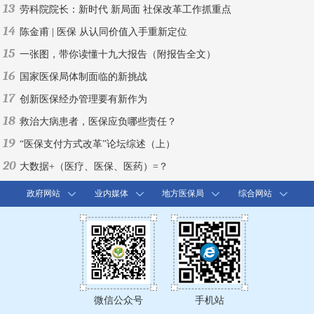
13
劳科院院长：新时代 新局面 社保改革工作抓重点
14
陈金甫 | 医保 从认同价值入手重新定位
15
一张图，带你读懂十九大报告（附报告全文）
16
国家医保局体制面临的新挑战
17
创新医保经办管理要有新作为
18
救治大病患者，医保应负哪些责任？
19
“医保支付方式改革”论坛综述（上）
20
大数据+（医疗、医保、医药）=？
政府网站
业内媒体
地方医保局
综合网站
微信公众号
手机站