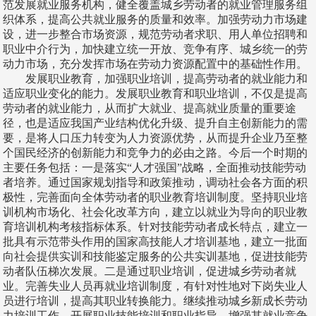
范发展就业服务机构，健全覆盖城乡劳动者的就业管理服务组
织体系，提高公共就业服务的质量和效率。加强劳动力市场建
设，进一步整合市场资源，规范劳动者求职、用人单位招聘和
职业中介行为，加快建立统一开放、竞争有序、城乡统一的劳
动力市场，充分发挥市场在劳动力资源配置中的基础性作用。
发展职业教育，加强职业培训，提高劳动者的就业能力和
适应职业变化的能力。发展职业教育和职业培训，不仅是提高
劳动者的就业能力，从而扩大就业、提高就业质量的重要途
径，也是适应我国产业结构优化升级、提升自主创新能力的需
要，是将人口压力转变为人力资源优势，从而提升企业乃至整
个国民经济的创新能力和竞争力的必由之路。今后一个时期的
主要任务包括：一是落实“人才强国”战略，全面推动技能劳动
者培养。通过国家规划指导和政策推动，调动社会各方面的积
极性，完善面向全体劳动者的职业教育培训制度。坚持职业培
训机构市场化、社会化改革方向，建立以就业为导向的职业教
育培训机构考核指标体系。针对技能劳动者成长特点，建立一
批具有示范带头作用的国家高技能人才培训基地，建立一批面
向社会提供实训和技能鉴定服务的公共实训基地，促进技能劳
动者队伍梯次发展。二是通过职业培训，促进城乡劳动者就
业。完善失业人员再就业培训制度，有针对性地对下岗失业人
员进行培训，提高其职业转换能力。继续推动城乡新成长劳动
力培训工作，开展职业技能培训和职业指导，增强其就业竞争