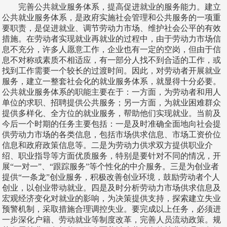
完善公共就业服务体系，提高促进就业的服务能力。建立
公共就业服务体系，是政府实施社会管理和公共服务的一项重
要职责，是促进就业、调节劳动力市场、维护社会公平的有效
措施。在劳动者实现就业再就业的过程中，由于劳动力市场信
息不充分，许多人愿意工作，企业也有一定的空岗，但由于信
息不对称或素质不相适应，有一部分人找不到合适的工作，或
找到工作需要一个较长的过渡时间。因此，对劳动者开展就业
服务，建立一整套社会化的就业服务体系，就显得十分必要。
公共就业服务体系的职能主要在于：一方面，为劳动者和用人
单位的求职、招聘提供公共服务；另一方面，为就业困难群众
提供多样化、全方位的就业服务，帮助他们实现就业。当前及
今后一个时期的任务主要包括：一是及时准确全面地向社会提
供劳动力市场的各类信息，包括市场供求信息、市场工资价位
信息和政府政策信息等。二是为劳动力供求双方提供职业介
绍、职业指导等方面优质服务，特别是要针对不同的情况，开
展“一对一”、“跟踪服务”等个性化的中介服务。三是为创业者
提供“一条龙”创业服务，积极改善创业环境，鼓励劳动者个人
创业，以创业带动就业。四是及时分析劳动力市场供求信息及
宏观经济变化对就业的影响，为决策提供支持，探索建立失业
预警机制，采取措施合理调控失业。要完成以上任务，必须进
一步深化户籍、劳动就业等制度改革，完善人员流动政策。规