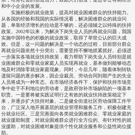
和中小企业的发展。
实施积极的就业政策，提高对就业困难群众的扶持能力。
从各国的经验和我国的实际情况看，解决困难群众的就业问
题，单靠经济增长的拉动是不够的，还必须辅之以特殊的扶持
政策。2002年以来，为解决下岗失业人员的再就业问题，我国
实施中国特色的积极的就业政策，取得了举世公认的巨大成
效。但是，这一问题的解决是一个动态的过程，目前部分群众
再就业问题依然十分突出，需要坚持不懈地抓紧抓好。必须进
一步落实各项就业扶持政策，着力帮助下岗失业人员特别是就
业困难群众和零就业家庭人员实现再就业，基本做到能够动态
地及时消除零就业家庭现象。同时，今后几年，随着体制转轨
遗留问题的逐步解决，因企业裁员、劳动合同到期产生的失业
人员将成为一种常态。在市场经济条件下，保护和扶持市场竞
争中处于不利地位的劳动者，是政府弥补市场缺陷的一项基本
职责。一是要将被实践证明行之有效的就业扶持政策稳定下
来，并逐步扩大扶持对象。二是健全街道社区劳动保障工作平
台，广泛深入地开展基层的就业管理和服务工作，积极创建充
分就业社区。三是完善面向各类就业困难群众、零就业家庭的
就业援助制度，对就业困难群众进行全方位的、有针对性的就
业援助，对就业困难对象提供个性化就业服务和公益性岗位援
助。