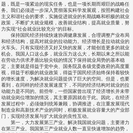
题，既是一项紧迫的现实任务，也是一项长期而艰巨的战略任
务。我们必须进一步深入贯彻落实科学发展观，按照构建社会
主义和谐社会的要求，实施促进就业的长期战略和积极的就业
政策，不断扩大就业规模，改善就业结构，提高就业质量，努
力实现“社会就业比较充分”的目标。
保持国民经济持续快速协调健康发展，合理调整产业布局
和经济结构，提高对就业的拉动能力。经济增长是拉动就业的
火车头。只有实现经济又好又快的发展，才能创造更多的就业
机会。我国人口这么多，就业压力这么大，长期以来之所以能
在劳动力供求矛盾比较尖锐的情况下保持就业局势的基本稳
定，主要就是得益于党中央、国务院及各级党委政府的高度重
视，得益于积极的就业政策，得益于国民经济始终保持着较快
的增长速度，为解决就业问题提供了巨大的空间。但是，也要
看到，在同样的经济发展速度下，不同的经济结构对就业的拉
动能力是不同的。前些年，一些国家曾出现了经济增长并未带
动就业岗位增加的情况，其主要原因就在于此。因此，在经济
发展过程中，必须做到统筹兼顾，协调推进，在注重发展现代
制造业和高新技术产业的同时，积极发展就业容量大的产业部
门，实现经济发展与扩大就业的良性互动。
第一，大力发展第三产业。解决我国就业问题，主要潜力
在第三产业。我国第三产业就业人数一直呈快速增加的趋势，