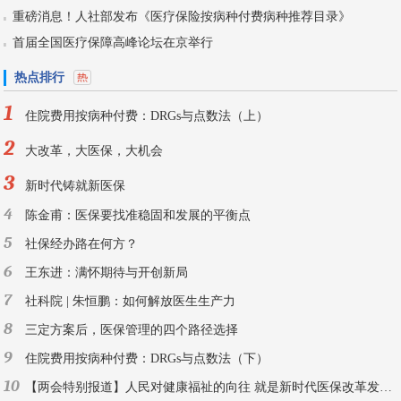
重磅消息！人社部发布《医疗保险按病种付费病种推荐目录》
首届全国医疗保障高峰论坛在京举行
热点排行
1
住院费用按病种付费：DRGs与点数法（上）
2
大改革，大医保，大机会
3
新时代铸就新医保
4
陈金甫：医保要找准稳固和发展的平衡点
5
社保经办路在何方？
6
王东进：满怀期待与开创新局
7
社科院 | 朱恒鹏：如何解放医生生产力
8
三定方案后，医保管理的四个路径选择
9
住院费用按病种付费：DRGs与点数法（下）
10
【两会特别报道】人民对健康福祉的向往 就是新时代医保改革发展的目标