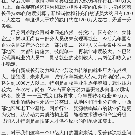
在。今后几年，城镇每年需要就业的人数仍将保持在2400万人
以上。而在现有经济结构和就业弹性不变的条件下，按经济增
长保持8%的速度测算，新增岗位和补充自然减员大约只有1200
万人左右，年度供大于求的缺口约在1200万人左右，矛盾十分
尖锐。
部分困难群众再就业问题依然十分突出。国有企业、集体
企业下岗职工尚有一部分人员仍未实现再就业，今后几年国有
企业关闭破产还会涉及一部分职工。这些人员主要集中在中西
部地区，大都年龄偏大、技能单一，再就业难度较大。在已经
实现再就业的人员中，灵活就业的比例较大，其岗位和收入都
不稳定。
来自新成长劳动力和农业劳动力转移的就业压力依然很
大。据预测，未来几年，城镇每年新进入劳动力市场的劳动力
将达到1000万人以上。特别是高校毕业生逐年增加，就业压力
较大。在农村，尚有1亿左右富余劳动力需要逐步向非农领域
转移。按照“十一五”规划目标要求，每年要转移就业900万人。
就业的结构性矛盾十分突出。从地区和行业分布看，中西
部地区和老工业基地、困难行业、资源枯竭城市的就业问题更
为突出。从劳动力素质结构上看，随着技术进步和产业升级，
技能人才特别是高技能人才供不应求的问题更加突出。
三、对于我们这样一个13亿人口的国家来说，妥善解决就业问