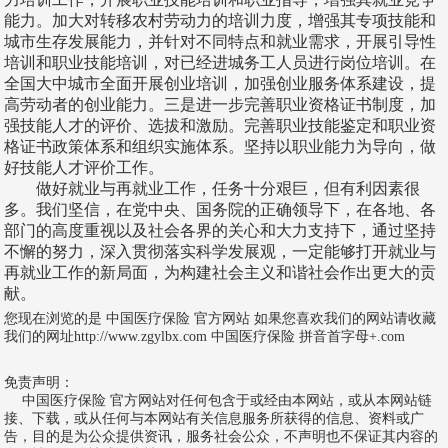
能力。加大对转移农村劳动力的培训力度，增强其专项技能和
城市生存发展能力，并针对不同特点和就业需求，开展引导性
培训和职业技能培训，对已经进城务工人员进行岗位培训。在
全国大中城市全面开展创业培训，加强创业服务体系建设，提
高劳动者的创业能力。三是进一步完善职业资格证书制度，加
强技能人才的评价、选拔和激励。完善职业技能鉴定和职业资
格证书政策体系和组织实施体系。坚持以职业能力为导向，做
好技能人才评价工作。
做好就业与再就业工作，任务十分艰巨，但有利因素很
多。我们坚信，在党中央、国务院的正确领导下，在各地、各
部门的高度重视以及社会各界的关心和大力支持下，通过坚持
不懈的努力，深入贯彻落实科学发展观，一定能够打开就业与
再就业工作的新局面，为构建社会主义和谐社会作出更大的贡
献。
您现在浏览的是
中国医疗保险
官方网站 如果您喜欢我们的网站请收藏
我们的网址http://www.zgylbx.com 中国医疗保险 拼音首字母+.com
免责声明：
中国医疗保险 官方网站对任何包含于或经由本网站，或从本网站链
接、下载，或从任何与本网站有关信息服务所获得的信息、资料或广
告，目的是为公众提供资讯，服务社会公众，不声明也不保证其内容的