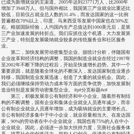
已成为新增就业的主渠道。2005年达到23771万人，比2000年
增加了3948万人。但与国外相比，我国第三产业就业比重还比
较低，目前仅占就业总人数的31.4%，而发达国家的这一比例
普遍都在70%以上，印度、马来西亚等发展中国家也在50%左
右。根据国际经验，人均国内生产总值达到1000美元后，是第
三产业加速发展的转折点。我们应抓住这个机遇，大力发展第
三产业，特别是发展吸纳就业较多的传统服务业和社区服务
业。
第二，加快发展劳动密集型企业。据统计分析，伴随国有
企业改革和经济结构的调整，我国的制造业就业在经过1997年
至2002年不断下降的过程后，开始呈快速增长趋势。其中一个
重要原因，就是随着全球化的不断深入，发达国家制造业逐步
转移，我国制造业发展迅速，创造了大量的就业机会。因此，
我们必须继续保持劳动力成本等方面的竞争优势，加快发展制
造业特别是发展劳动密集型企业。 #p#分页标题#e#
第三，积极发展非公有制经济和中小企业。随着所有制结
构的不断调整，国有企业和集体企业就业人员逐年减少，而非
公有制企业就业人员逐年增加，成为吸纳就业的主要增长点。
非公有制经济多集中于中小企业，就业容量相当大。在发达国
家，90%的劳动者在中小企业就业，我国也有75%的人在中小
企业就业。因此，必须进一步加大扶持力度，完善社会服务体
系，培育社会的创造活力，鼓励人们创业，促进非公有制经济