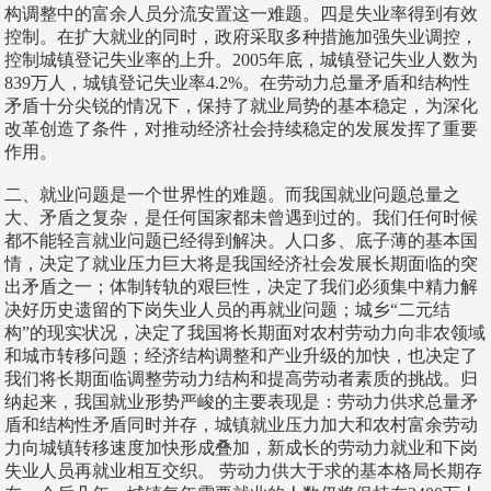
构调整中的富余人员分流安置这一难题。四是失业率得到有效
控制。在扩大就业的同时，政府采取多种措施加强失业调控，
控制城镇登记失业率的上升。2005年底，城镇登记失业人数为
839万人，城镇登记失业率4.2%。在劳动力总量矛盾和结构性
矛盾十分尖锐的情况下，保持了就业局势的基本稳定，为深化
改革创造了条件，对推动经济社会持续稳定的发展发挥了重要
作用。
二、就业问题是一个世界性的难题。而我国就业问题总量之
大、矛盾之复杂，是任何国家都未曾遇到过的。我们任何时候
都不能轻言就业问题已经得到解决。人口多、底子薄的基本国
情，决定了就业压力巨大将是我国经济社会发展长期面临的突
出矛盾之一；体制转轨的艰巨性，决定了我们必须集中精力解
决好历史遗留的下岗失业人员的再就业问题；城乡“二元结
构”的现实状况，决定了我国将长期面对农村劳动力向非农领域
和城市转移问题；经济结构调整和产业升级的加快，也决定了
我们将长期面临调整劳动力结构和提高劳动者素质的挑战。归
纳起来，我国就业形势严峻的主要表现是：劳动力供求总量矛
盾和结构性矛盾同时并存，城镇就业压力加大和农村富余劳动
力向城镇转移速度加快形成叠加，新成长的劳动力就业和下岗
失业人员再就业相互交织。 劳动力供大于求的基本格局长期存