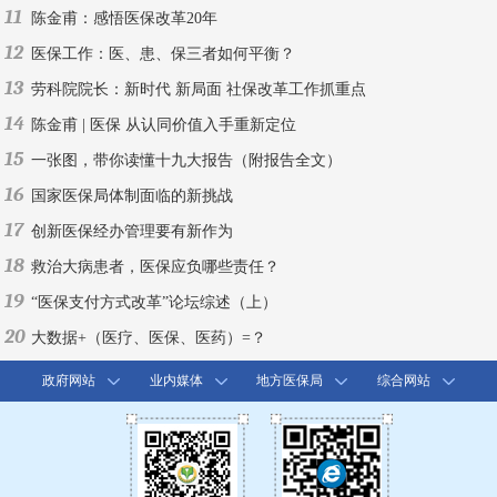
11
陈金甫：感悟医保改革20年
12
医保工作：医、患、保三者如何平衡？
13
劳科院院长：新时代 新局面 社保改革工作抓重点
14
陈金甫 | 医保 从认同价值入手重新定位
15
一张图，带你读懂十九大报告（附报告全文）
16
国家医保局体制面临的新挑战
17
创新医保经办管理要有新作为
18
救治大病患者，医保应负哪些责任？
19
“医保支付方式改革”论坛综述（上）
20
大数据+（医疗、医保、医药）=？
政府网站
业内媒体
地方医保局
综合网站