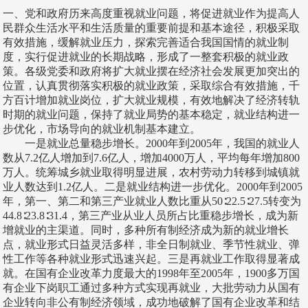
一、党和政府历来高度重视就业问题，将促进就业作为提高人
民群众生活水平和生活质量的重要前提和基本途径，积极采取
有效措施，缓解就业压力，探索完善适合我国国情的就业制
度，实行促进就业的长期战略，形成了一整套积极的就业政
策。各级党委和政府将扩大就业摆在经济社会发展更加突出的
位置，认真贯彻落实积极的就业政策，采取综合有效措施，千
方百计增加就业岗位，扩大就业规模，有效地解决了经济转轨
时期的就业问题，保持了就业局势的基本稳定，就业结构进一
步优化，市场导向的就业机制基本建立。
一是就业总量稳步增长。2000年到2005年，我国的就业人
数从7.2亿人增加到7.6亿人，增加4000万人，平均每年增加800
万人。统筹城乡就业取得明显进展，农村劳动力转移到城镇就
业人数达到1.2亿人。二是就业结构进一步优化。2000年到2005
年，第一、第二和第三产业就业人数比重从50∶22.5∶27.5转变为
44.8∶23.8∶31.4，第三产业从业人员所占比重稳步增长，成为新
增就业的主渠道。同时，多种所有制经济成为新的就业增长
点，就业形式日益灵活多样，非全日制就业、季节性就业、弹
性工作等各种就业形式迅速兴起。三是再就业工作取得显著成
就。在国有企业改革力度最大的1998年至2005年，1900多万国
有企业下岗职工通过多种方式实现再就业，大批劳动力从国有
企业转向非公有制经济领域，成功地破解了国有企业改革和结