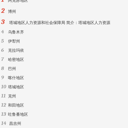
阿克苏地区
2
博州
3
塔城地区人力资源和社会保障局 简介：塔城地区人力资源
4
乌鲁木齐
5
伊犁州
6
克拉玛依
7
哈密地区
8
巴州
9
喀什地区
10
塔城地区
11
克州
12
和田地区
13
吐鲁番地区
14
昌吉州